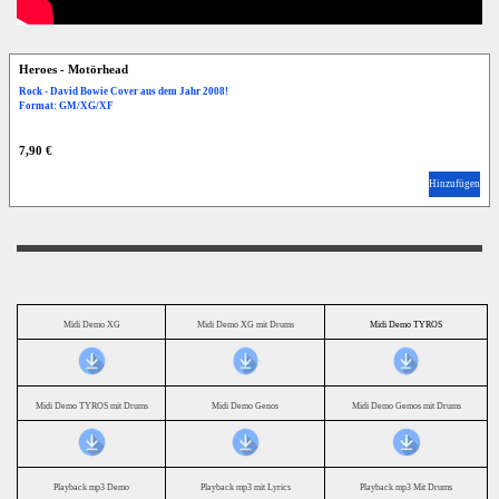
Heroes - Motörhead
Rock - David Bowie Cover aus dem Jahr 2008!
Format: GM/XG/XF
7,90 €
Hinzufügen
Midi Demo XG
Midi Demo XG mit Drums
Midi Demo TYROS
Midi Demo TYROS mit Drums
Midi Demo Genos
Midi Demo Gemos mit Drums
Playback mp3 Demo
Playback mp3 mit Lyrics
Playback mp3 Mit Drums