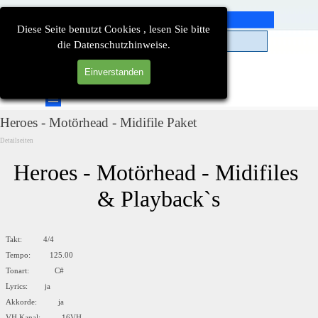
Direkt zum Seiteninhalt
Diese Seite benutzt Cookies , lesen Sie bitte
die Datenschutzhinweise.
Einverstanden
Suchen
Menü überspringen
Heroes - Motörhead - Midifile Paket
Detailseiten
Heroes - Motörhead - Midifiles 
& Playback`s
Takt: 4/4
Tempo: 125.00
Tonart: C#
Lyrics: ja
Akkorde: ja
VH Kanal: 16VH