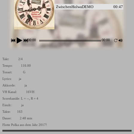
ZwischenHolwaDEMO
00:47
ZwischenHolwaDRUMSDEMO
00:51
00:00
00:00
Takt: 2/4
Tempo: 116.00
Tonart: G
Lyrics: ja
Akkorde: ja
VH Kanal: 16VH
Scorekanäle: L = --, R = 4
Einzlr.: ja
Takte: 163
Dauer: 2:48 min
Flotte Polka aus dem Jahr 2017!