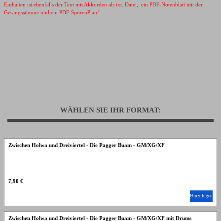
Enthalten ist ebenfalls der Text mit Akkorden als txt. Datei, ein PDF-Notenblatt mit der
Gesangsstimme und ein PDF-SpurenPlan!
WÄHLEN SIE IHR FORMAT:
Zwischen Holwa und Dreiviertel - Die Pagger Buam - GM/XG/XF
7,90 €
Hinzufügen
Zwischen Holwa und Dreiviertel - Die Pagger Buam - GM/XG/XF mit Drums