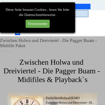
Direkt zum Seiteninhalt
Diese Seite benutzt Cookies , lesen Sie bitte
die Datenschutzhinweise.
Einverstanden
Suchen
Menü überspringen
Zwischen Holwa und Dreiviertel - Die Pagger Buam -
Midifile Paket
Detailseiten
Zwischen Holwa und 
Dreiviertel - Die Pagger Buam -  
Midifiles & Playback`s
ZwischenHolwaDEMO
Zwischen Holwa und Dreiviertel - Die Pagger Buam