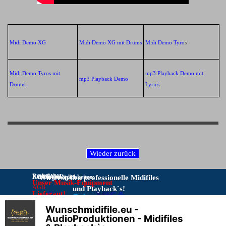
Midi Demo XG
Midi Demo XG mit Drums
Midi Demo Tyro
s
Midi Demo Tyros mit
mp3 Playback Demo mit
mp3 Playback Demo
Drums
Lyrics
Rechtliches:
KONTAKT:
Zahlungsmöglichkeiten:
Wir erstellen professionelle Midifiles
Unser Musik-Equipment
AGB
und Playback`s!
Lieferant!
Bitte Kontakt nur per E-Mail:
IMPRESSUM
Musikproduktionen
Wunschmidifile.eu -
DATENSCHUTZ
info@wunschmidifile.eu
Vorkasse per Überweisung
X
AudioProduktionen - Midifiles
Online–