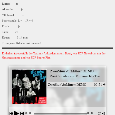
Lyrics: ja
Akkorde: ja
VH Kanal: --
Scorekanäle: L = --, R = 4
Einzlr.: ja
Takte: 94
Dauer: 3:14 min
Trompeten Ballade Instrumental!
Enthalten ist ebenfalls der Text mit Akkorden als txt. Datei, ein PDF-Notenblatt mit der
Gesangsstimme und ein PDF-SpurenPlan!
ZweiStunVorMitternDEMO
Zwei Stunden vor Mitternacht - The Mini Beach Boys
ZweiStunVorMitternDEMO
00:51
00:00
00:00