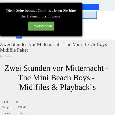
Direkt zum Seiteninhalt
Diese Seite benutzt Cookies , lesen Sie bitte
die Datenschutzhinweise.
Einverstanden
Suchen
Menü überspringen
Zwei Stunden vor Mitternacht - The Mini Beach Boys -
Midifile Paket
Detailseiten
Zwei Stunden vor Mitternacht - 
The Mini Beach Boys - 
Midifiles & Playback`s
Takt: 4/4
Tempo: 120.00
Tonart: Bb