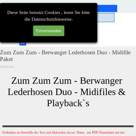
Direkt zum Seiteninhalt
Diese Seite benutzt Cookies , lesen Sie bitte
die Datenschutzhinweise.
Einverstanden
Suchen
Menü überspringen
Zum Zum Zum - Berwanger Lederhosen Duo - Midifile
Paket
Detailseiten
Zum Zum Zum - Berwanger 
Lederhosen Duo - Midifiles & 
Playback`s
Enthalten ist ebenfalls der Text mit Akkorden als txt. Datei, ein PDF-Notenblatt mit der