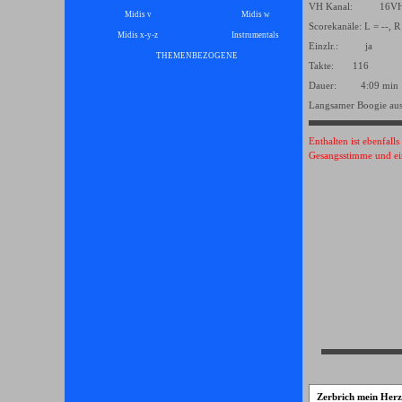
VH Kanal: 16
Midis v
Midis w
Scorekanäle: L = --, R
Midis x-y-z
Instrumentals
▼
Einzlr.: ja
THEMENBEZOGENE
▼
Takte: 116
Dauer: 4:09 min
Langsamer Boogie aus
Enthalten ist ebenfall
Gesangsstimme und ei
Zerbrich mein Herz 