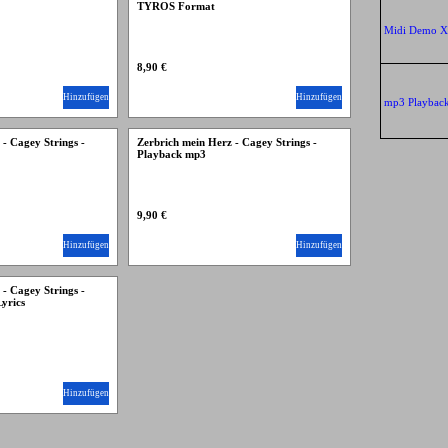
TYROS Format
Midi Demo 
8,90 €
Hinzufügen
Hinzufügen
mp3 Playbac
- Cagey Strings -
Zerbrich mein Herz - Cagey Strings -
Playback mp3
9,90 €
Hinzufügen
Hinzufügen
- Cagey Strings -
yrics
Hinzufügen