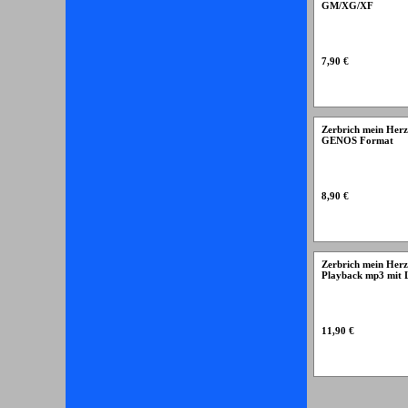
GM/XG/XF
7,90 €
Zerbrich mein Herz 
GENOS Format
8,90 €
Zerbrich mein Herz 
Playback mp3 mit L
11,90 €