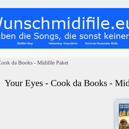
Menü überspringen
Midifile Shop
Onlineshop: Wunschliste
▼
Steirische Harmonika Midis
Cook da Books - Midifile Paket
Your Eyes - Cook da Books - Mid