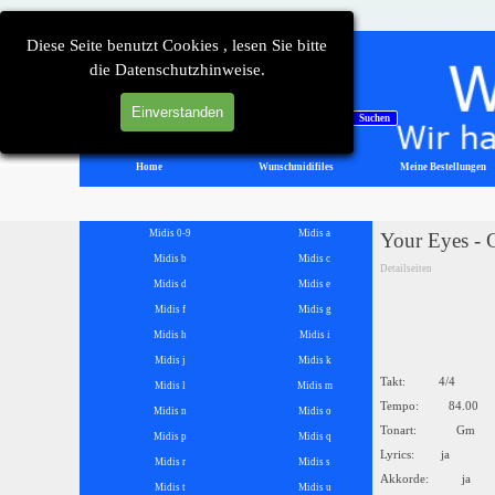
Direkt zum Seiteninhalt
Diese Seite benutzt Cookies , lesen Sie bitte
die Datenschutzhinweise.
Einverstanden
Suchen
Home
Wunschmidifiles
Meine Bestellungen
Menü überspringen
Midis 0-9
Midis a
Your Eyes - 
Midis b
Midis c
Detailseiten
Midis d
Midis e
Midis f
Midis g
Midis h
Midis i
Midis j
Midis k
Takt: 4/4
Midis l
Midis m
Tempo: 84.00
Midis n
Midis o
Tonart: Gm
Midis p
Midis q
Lyrics: ja
Midis r
Midis s
Akkorde: ja
Midis t
Midis u