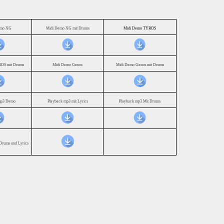
emo XG
Midi Demo XG mit Drums
Midi Demo TYROS
OS mit Drums
Midi Demo Genos
Midi Demo Genos mit Drums
mp3 Demo
Playback mp3 mit Lyrics
Playback mp3 Mit Drums
Drums und Lyrics