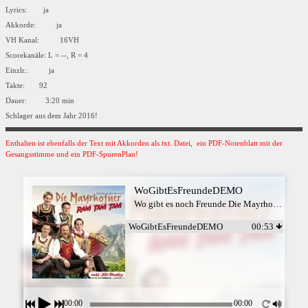
Lyrics: ja
Akkorde: ja
VH Kanal: 16VH
Scorekanäle: L = --, R = 4
Einzlr.: ja
Takte: 92
Dauer: 3:20 min
Schlager aus dem Jahr 2016!
Enthalten ist ebenfalls der Text mit Akkorden als txt. Datei, ein PDF-Notenblatt mit der
Gesangsstimme und ein PDF-SpurenPlan!
WoGibtEsFreundeDEMO
Wo gibt es noch Freunde Die Mayrhofner & Willi Kröll
WoGibtEsFreundeDEMO
00:53
00:00
00:00