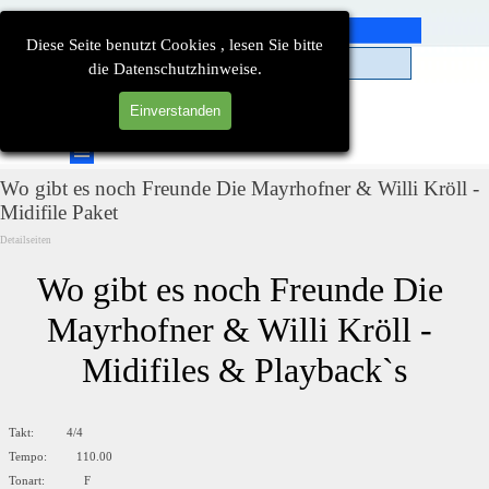
Direkt zum Seiteninhalt
Diese Seite benutzt Cookies , lesen Sie bitte
die Datenschutzhinweise.
Einverstanden
Suchen
Menü überspringen
Wo gibt es noch Freunde Die Mayrhofner & Willi Kröll -
Midifile Paket
Detailseiten
Wo gibt es noch Freunde Die 
Mayrhofner & Willi Kröll - 
Midifiles & Playback`s
Takt: 4/4
Tempo: 110.00
Tonart: F