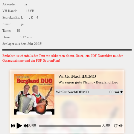
Akkorde: ja
VH Kanal: 16VH
Scorekanäle: L = --, R = 4
Einzlr.: ja
Takte: 88
Dauer: 3:17 min
Schlager aus dem Jahr 2025!
Enthalten ist ebenfalls der Text mit Akkorden als txt. Datei, ein PDF-Notenblatt mit der
Gesangsstimme und ein PDF-SpurenPlan!
WirGutNachtDEMO
Wir sagen gute Nacht - Bergland Duo
WirGutNachtDEMO
00:44
00:00
00:00