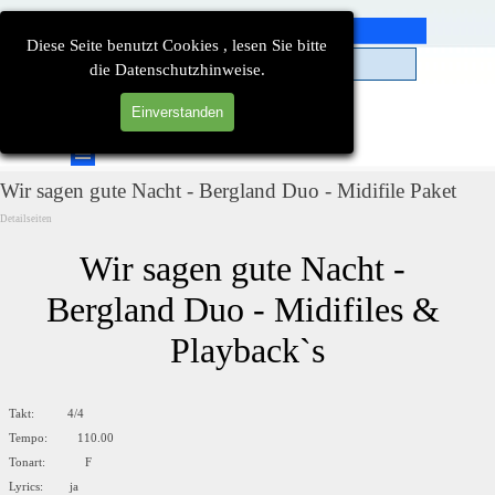
Direkt zum Seiteninhalt
Diese Seite benutzt Cookies , lesen Sie bitte
die Datenschutzhinweise.
Einverstanden
Suchen
Menü überspringen
Wir sagen gute Nacht - Bergland Duo - Midifile Paket
Detailseiten
Wir sagen gute Nacht - 
Bergland Duo - Midifiles & 
Playback`s
Takt: 4/4
Tempo: 110.00
Tonart: F
Lyrics: ja