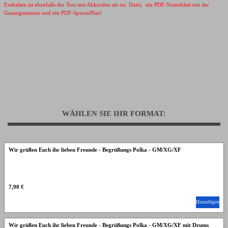
Enthalten ist ebenfalls der Text mit Akkorden als txt. Datei, ein PDF-Notenblatt mit der
Gesangsstimme und ein PDF-SpurenPlan!
WÄHLEN SIE IHR FORMAT:
Wir grüßen Euch ihr lieben Freunde - Begrüßungs Polka - GM/XG/XF
7,90 €
Hinzufügen
Wir grüßen Euch ihr lieben Freunde - Begrüßungs Polka - GM/XG/XF mit Drums