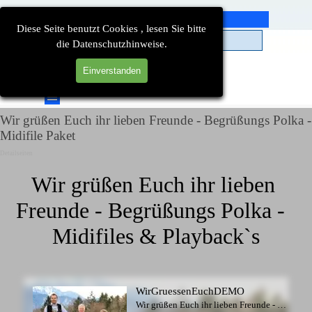
Direkt zum Seiteninhalt
Diese Seite benutzt Cookies , lesen Sie bitte
die Datenschutzhinweise.
Einverstanden
Suchen
Menü überspringen
Wir grüßen Euch ihr lieben Freunde - Begrüßungs Polka -
Midifile Paket
Detailseiten
Wir grüßen Euch ihr lieben 
Freunde - Begrüßungs Polka -  
Midifiles & Playback`s
WirGruessenEuchDEMO
Wir grüßen Euch ihr lieben Freunde - Begrüßungs Polka