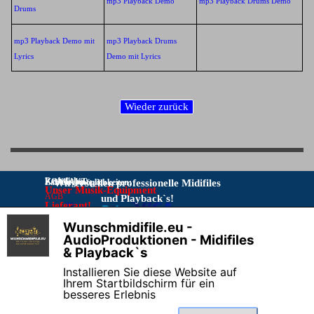
mp3 Playback Demo
mp3 Playback Drums Demo
Drums
mp3 Playback Demo mit
mp3 Playback Drums
Lyrics
Demo mit Lyrics
Rechtliches:
KONTAKT:
Zahlungsmöglichkeiten:
Wir erstellen professionelle Midifiles
Unser Musik-Equipment
AGB
und Playback`s!
Lieferant!
Bitte Kontakt nur per E-Mail:
IMPRESSUM
Musikproduktionen
Wunschmidifile.eu -
DATENSCHUTZ
info@wunschmidifile.eu
Vorkasse per Überweisung
X
AudioProduktionen - Midifiles
Online–
& Playback`s
Streitschlichtungsplattform
Telefon stört beim Programmieren!
Installieren Sie diese Website auf
Widerrufsrecht & Muster-
Ihrem Startbildschirm für ein
Widerrufsformular
besseres Erlebnis