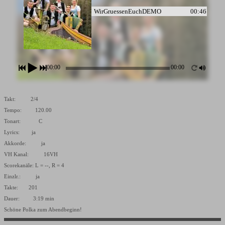
WirGruessenEuchDEMO
00:46
WirGruessenEuchDRUDemo
00:48
00:00
00:00
Takt: 2/4
Tempo: 120.00
Tonart: C
Lyrics: ja
Akkorde: ja
VH Kanal: 16VH
Scorekanäle: L = --, R = 4
Einzlr.: ja
Takte: 201
Dauer: 3:19 min
Schöne Polka zum Abendbeginn!