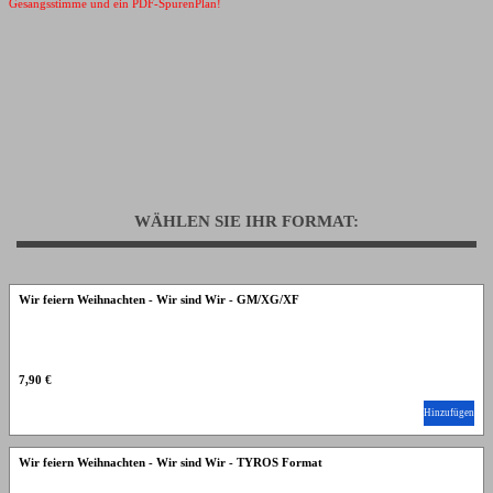
Gesangsstimme und ein PDF-SpurenPlan!
WÄHLEN SIE IHR FORMAT:
Wir feiern Weihnachten - Wir sind Wir - GM/XG/XF
7,90 €
Hinzufügen
Wir feiern Weihnachten - Wir sind Wir - TYROS Format