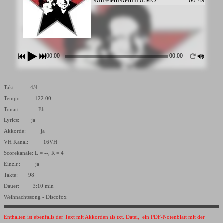
WirFeiernWeihnDEMO
00:49
00:00
00:00
Takt: 4/4
Tempo: 122.00
Tonart: Eb
Lyrics: ja
Akkorde: ja
VH Kanal: 16VH
Scorekanäle: L = --, R = 4
Einzlr.: ja
Takte: 98
Dauer: 3:10 min
Weihnachtssong - Discofox
Enthalten ist ebenfalls der Text mit Akkorden als txt. Datei, ein PDF-Notenblatt mit der