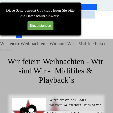
Direkt zum Seiteninhalt
Diese Seite benutzt Cookies , lesen Sie bitte
die Datenschutzhinweise.
Einverstanden
Suchen
Menü überspringen
Wir feiern Weihnachten - Wir sind Wir - Midifile Paket
Detailseiten
Wir feiern Weihnachten - Wir 
sind Wir -  Midifiles & 
Playback`s
WirFeiernWeihnDEMO
Wir feiern Weihnachten - Wir sind Wir