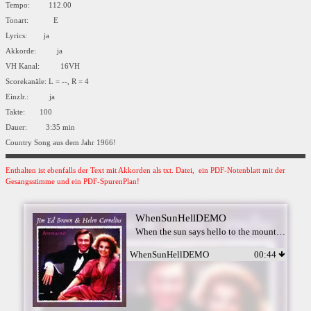
Tempo: 112.00
Tonart: E
Lyrics: ja
Akkorde: ja
VH Kanal: 16VH
Scorekanäle: L = --, R = 4
Einzlr.: ja
Takte: 100
Dauer: 3:35 min
Country Song aus dem Jahr 1966!
Enthalten ist ebenfalls der Text mit Akkorden als txt. Datei, ein PDF-Notenblatt mit der
Gesangsstimme und ein PDF-SpurenPlan!
WhenSunHellDEMO
When the sun says hello to the mountain - Jim Ed Brown & Helen Cornelius
WhenSunHellDEMO
00:44