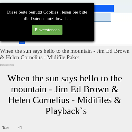
Direkt zum Seiteninhalt
Diese Seite benutzt Cookies , lesen Sie bitte
die Datenschutzhinweise.
Einverstanden
Suchen
Menü überspringen
When the sun says hello to the mountain - Jim Ed Brown
& Helen Cornelius - Midifile Paket
Detailseiten
When the sun says hello to the 
mountain - Jim Ed Brown & 
Helen Cornelius - Midifiles & 
Playback`s
Takt: 4/4