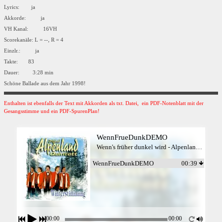
Lyrics: ja
Akkorde: ja
VH Kanal: 16VH
Scorekanäle: L = --, R = 4
Einzlr.: ja
Takte: 83
Dauer: 3:28 min
Schöne Ballade aus dem Jahr 1998!
Enthalten ist ebenfalls der Text mit Akkorden als txt. Datei, ein PDF-Notenblatt mit der
Gesangsstimme und ein PDF-SpurenPlan!
WennFrueDunkDEMO
Wenn's früher dunkel wird - Alpenland Quintett
WennFrueDunkDEMO
00:39
00:00
00:00