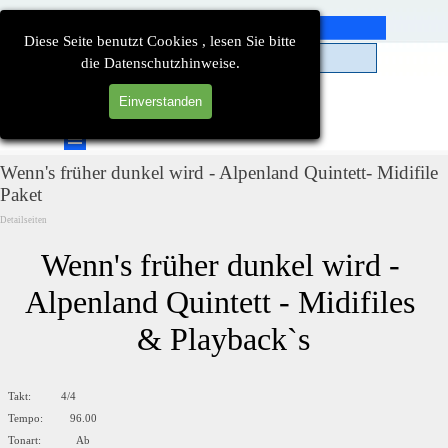
Direkt zum Seiteninhalt
Diese Seite benutzt Cookies , lesen Sie bitte
die Datenschutzhinweise.
Einverstanden
Suchen
Menü überspringen
Wenn's früher dunkel wird - Alpenland Quintett- Midifile
Paket
Detailseiten
Wenn's früher dunkel wird - 
Alpenland Quintett - Midifiles 
& Playback`s
Takt: 4/4
Tempo: 96.00
Tonart: Ab