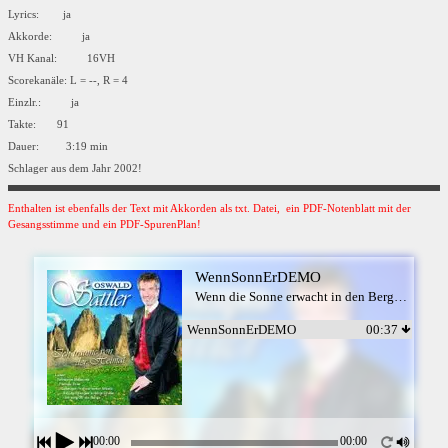
Lyrics: ja
Akkorde: ja
VH Kanal: 16VH
Scorekanäle: L = --, R = 4
Einzlr.: ja
Takte: 91
Dauer: 3:19 min
Schlager aus dem Jahr 2002!
Enthalten ist ebenfalls der Text mit Akkorden als txt. Datei, ein PDF-Notenblatt mit der
Gesangsstimme und ein PDF-SpurenPlan!
WennSonnErDEMO
Wenn die Sonne erwacht in den Bergen - Oswald Sattler
WennSonnErDEMO
00:37
00:00
00:00