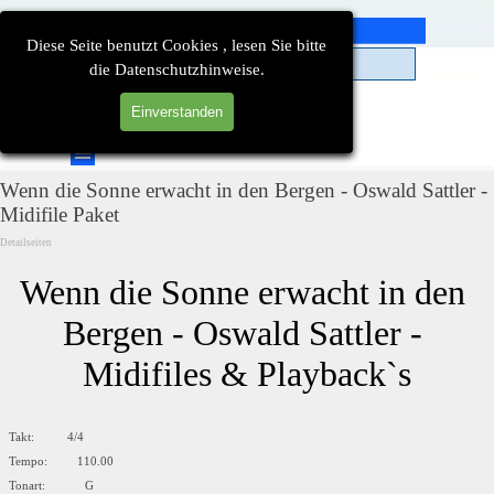
Direkt zum Seiteninhalt
Diese Seite benutzt Cookies , lesen Sie bitte
die Datenschutzhinweise.
Einverstanden
Suchen
Menü überspringen
Wenn die Sonne erwacht in den Bergen - Oswald Sattler -
Midifile Paket
Detailseiten
Wenn die Sonne erwacht in den 
Bergen - Oswald Sattler - 
Midifiles & Playback`s
Takt: 4/4
Tempo: 110.00
Tonart: G