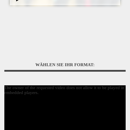
WÄHLEN SIE IHR FORMAT:
The owner of the requested video does not allow it to be played in
embedded players.