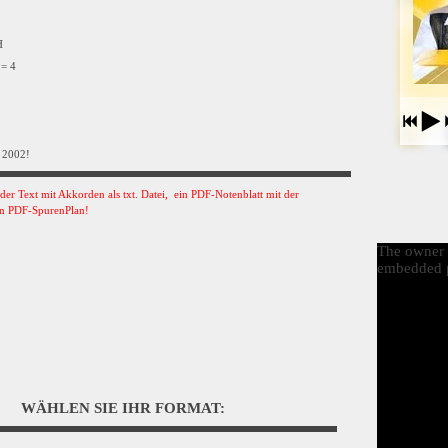
VH
 = 4
 2002!
s der Text mit Akkorden als txt. Datei, ein PDF-Notenblatt mit der
n PDF-SpurenPlan!
The owner o
embedded p
WÄHLEN SIE IHR FORMAT: