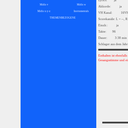
Lyrics: ja
Midis v
Midis w
Akkorde: ja
Midis x-y-z
Instrumentals
▼
VH Kanal: 16
THEMENBEZOGENE
▼
Scorekanäle: L = --, R
Einzlr.: ja
Takte: 96
Dauer: 3:38 min
Schlager aus dem Jahr
Enthalten ist ebenfall
Gesangsstimme und ei