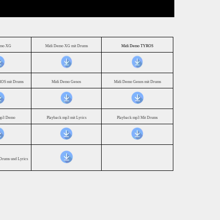
emo XG
Midi Demo XG mit Drums
Midi Demo TYROS
OS mit Drums
Midi Demo Genos
Midi Demo Genos mit Drums
mp3 Demo
Playback mp3 mit Lyrics
Playback mp3 Mit Drums
Drums und Lyrics