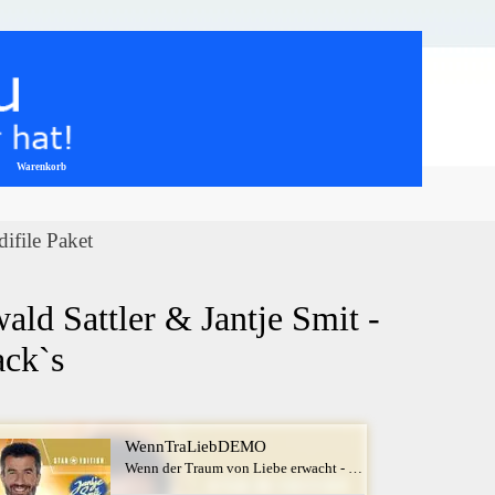
Warenkorb
▼
ifile Paket
d Sattler & Jantje Smit - 
ack`s
WennTraLiebDEMO
Wenn der Traum von Liebe erwacht - Oswald Sattler & Jantje Smit