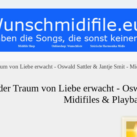
Menü überspringen
Midifile Shop
Onlineshop: Wunschliste
▼
Steirische Harmonika Midis
m von Liebe erwacht - Oswald Sattler & Jantje Smit - Mid
er Traum von Liebe erwacht - Oswal
Midifiles & Playb