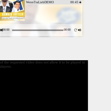
WennTraLiebDEMO
00:45
00:00
00:00
f the requested video does not allow it to be played in
layers.