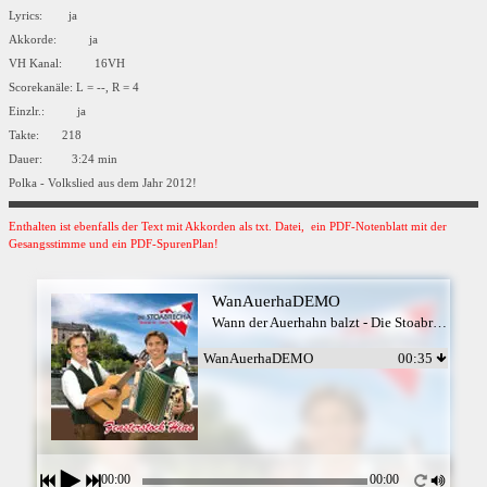
Lyrics: ja
Akkorde: ja
VH Kanal: 16VH
Scorekanäle: L = --, R = 4
Einzlr.: ja
Takte: 218
Dauer: 3:24 min
Polka - Volkslied aus dem Jahr 2012!
Enthalten ist ebenfalls der Text mit Akkorden als txt. Datei, ein PDF-Notenblatt mit der
Gesangsstimme und ein PDF-SpurenPlan!
WanAuerhaDEMO
Wann der Auerhahn balzt - Die Stoabrecha
WanAuerhaDEMO
00:35
00:00
00:00