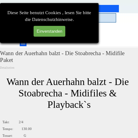
Direkt zum Seiteninhalt
Diese Seite benutzt Cookies , lesen Sie bitte
die Datenschutzhinweise.
Einverstanden
Suchen
Menü überspringen
Wann der Auerhahn balzt - Die Stoabrecha - Midifile
Paket
Detailseiten
Wann der Auerhahn balzt - Die 
Stoabrecha - Midifiles & 
Playback`s
Takt: 2/4
Tempo: 130.00
Tonart: G