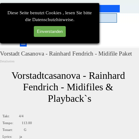
Direkt zum Seiteninhalt
Diese Seite benutzt Cookies , lesen Sie bitte
die Datenschutzhinweise.
Einverstanden
Suchen
Menü überspringen
Vorstadt Casanova - Rainhard Fendrich - Midifile Paket
Detailseiten
Vorstadtcasanova - Rainhard 
Fendrich - Midifiles & 
Playback`s
Takt: 4/4
Tempo: 113.00
Tonart: G
Lyrics: ja