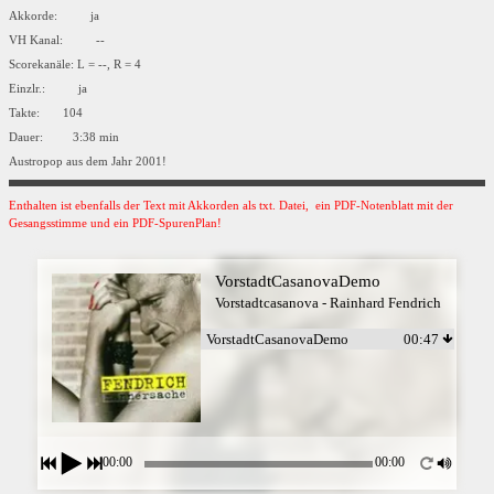
Akkorde: ja
VH Kanal: --
Scorekanäle: L = --, R = 4
Einzlr.: ja
Takte: 104
Dauer: 3:38 min
Austropop aus dem Jahr 2001!
Enthalten ist ebenfalls der Text mit Akkorden als txt. Datei, ein PDF-Notenblatt mit der
Gesangsstimme und ein PDF-SpurenPlan!
VorstadtCasanovaDemo
Vorstadtcasanova - Rainhard Fendrich
VorstadtCasanovaDemo
00:47
00:00
00:00