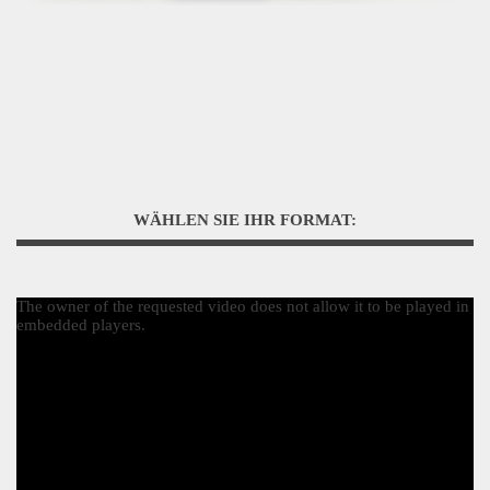
WÄHLEN SIE IHR FORMAT:
The owner of the requested video does not allow it to be played in
embedded players.