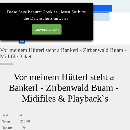
Direkt zum Seiteninhalt
Diese Seite benutzt Cookies , lesen Sie bitte
die Datenschutzhinweise.
Einverstanden
Suchen
Menü überspringen
Vor meinem Hütterl steht a Bankerl - Zirbenwald Buam -
Midifile Paket
Detailseiten
Vor meinem Hütterl steht a 
Bankerl - Zirbenwald Buam - 
Midifiles & Playback`s
Takt: 3/4
Tempo: 215.00
Tonart: F#