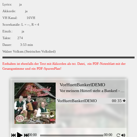
Lyrics: ja
Akkorde: ja
VH Kanal: 16VH
Scorekanäle: L = --, R = 4
Einzlr.: ja
Takte: 274
Dauer: 3:53 min
Walzer Volksm.(Steirisches Volkslied)
Enthalten ist ebenfalls der Text mit Akkorden als txt. Datei, ein PDF-Notenblatt mit der
Gesangsstimme und ein PDF-SpurenPlan!
VorHuettBankerlDEMO
Vor meinem Hütterl steht a Bankerl - Zirbenwald Buam
VorHuettBankerlDEMO
00:35
00:00
00:00