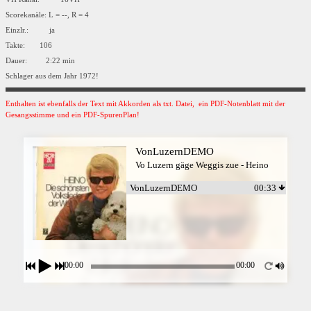
Scorekanäle: L = --, R = 4
Einzlr.: ja
Takte: 106
Dauer: 2:22 min
Schlager aus dem Jahr 1972!
Enthalten ist ebenfalls der Text mit Akkorden als txt. Datei, ein PDF-Notenblatt mit der
Gesangsstimme und ein PDF-SpurenPlan!
VonLuzernDEMO
Vo Luzern gäge Weggis zue - Heino
VonLuzernDEMO
00:33
00:00
00:00