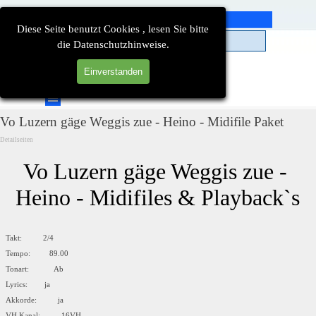
Direkt zum Seiteninhalt
Diese Seite benutzt Cookies , lesen Sie bitte
die Datenschutzhinweise.
Einverstanden
Suchen
Menü überspringen
Vo Luzern gäge Weggis zue - Heino - Midifile Paket
Detailseiten
Vo Luzern gäge Weggis zue - 
Heino - Midifiles & Playback`s
Takt: 2/4
Tempo: 89.00
Tonart: Ab
Lyrics: ja
Akkorde: ja
VH Kanal: 16VH