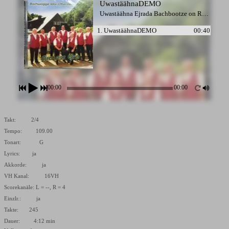
UwastäähnaDEMO
Uwastäähna Ejrada Bachbootze on Rämm
1. UwastäähnaDEMO
00:40
00:00
00:00
Takt: 2/4
Tempo: 109.00
Tonart: G
Lyrics: ja
Akkorde: ja
VH Kanal: 16VH
Scorekanäle: L = --, R = 4
Einzlr.: ja
Takte: 245
Dauer: 4:12 min