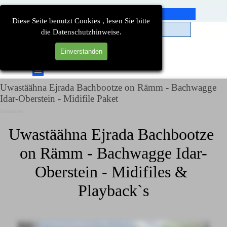
Direkt zum Seiteninhalt
Diese Seite benutzt Cookies , lesen Sie bitte
die Datenschutzhinweise.
Einverstanden
Suchen
Menü überspringen
Uwastäähna Ejrada Bachbootze on Rämm - Bachwagge
Idar-Oberstein - Midifile Paket
Detailseiten
Uwastäähna Ejrada Bachbootze 
on Rämm - Bachwagge Idar-
Oberstein - Midifiles & 
Playback`s