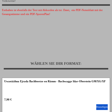
Volksweise!
Enthalten ist ebenfalls der Text mit Akkorden als txt. Datei, ein PDF-Notenblatt mit der
Gesangsstimme und ein PDF-SpurenPlan!
WÄHLEN SIE IHR FORMAT:
Uwastäähna Ejrada Bachbootze on Rämm - Bachwagge Idar-Oberstein GM/XG/XF
7,90 €
Hinzufügen