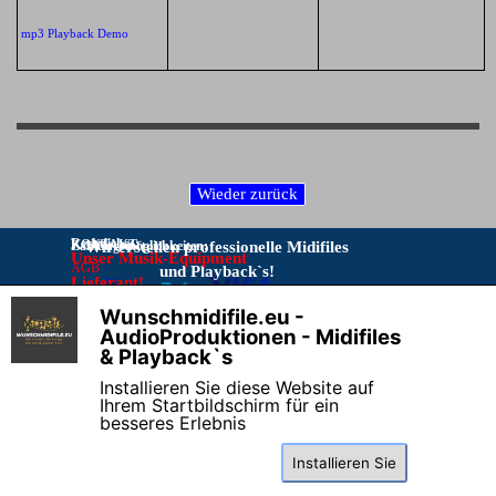
mp3 Playback Demo
Rechtliches:
KONTAKT:
Zahlungsmöglichkeiten:
Wir erstellen professionelle Midifiles
Unser Musik-Equipment
AGB
und Playback`s!
Lieferant!
Bitte Kontakt nur per E-Mail:
IMPRESSUM
Musikproduktionen
Wunschmidifile.eu -
DATENSCHUTZ
info@wunschmidifile.eu
Vorkasse per Überweisung
X
AudioProduktionen - Midifiles
Online–
& Playback`s
Streitschlichtungsplattform
Telefon stört beim Programmieren!
Installieren Sie diese Website auf
Widerrufsrecht & Muster-
Ihrem Startbildschirm für ein
Widerrufsformular
besseres Erlebnis
Installieren Sie