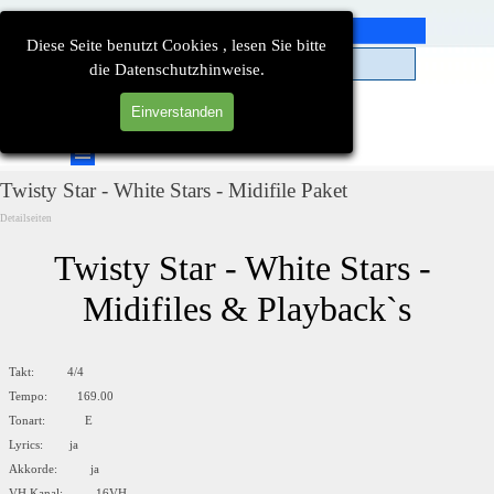
Direkt zum Seiteninhalt
Diese Seite benutzt Cookies , lesen Sie bitte
die Datenschutzhinweise.
Einverstanden
Suchen
Menü überspringen
Twisty Star - White Stars - Midifile Paket
Detailseiten
Twisty Star - White Stars - 
Midifiles & Playback`s
Takt: 4/4
Tempo: 169.00
Tonart: E
Lyrics: ja
Akkorde: ja
VH Kanal: 16VH