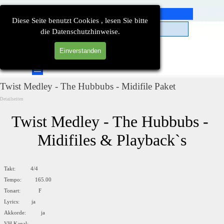
Direkt zum Seiteninhalt
Diese Seite benutzt Cookies , lesen Sie bitte
die Datenschutzhinweise.
Einverstanden
Suchen
Menü überspringen
Twist Medley - The Hubbubs - Midifile Paket
Detailseiten
Twist Medley - The Hubbubs - 
Midifiles & Playback`s
Takt: 4/4
Tempo: 165.00
Tonart: F
Lyrics: ja
Akkorde: ja
VH Kanal: --