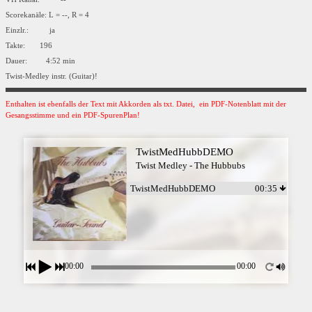
Scorekanäle: L = --, R = 4
Einzlr.: ja
Takte: 196
Dauer: 4:52 min
Twist-Medley instr. (Guitar)!
Enthalten ist ebenfalls der Text mit Akkorden als txt. Datei, ein PDF-Notenblatt mit der
Gesangsstimme und ein PDF-SpurenPlan!
TwistMedHubbDEMO
Twist Medley - The Hubbubs
TwistMedHubbDEMO
00:35
00:00
00:00