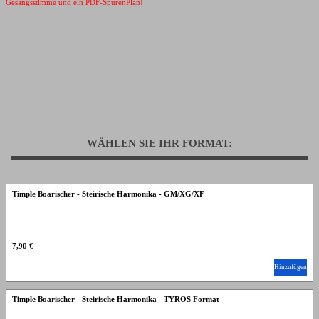
Gesangsstimme und ein PDF-SpurenPlan!
WÄHLEN SIE IHR FORMAT:
Timple Boarischer - Steirische Harmonika - GM/XG/XF
7,90 €
Hinzufügen
Timple Boarischer - Steirische Harmonika - TYROS Format