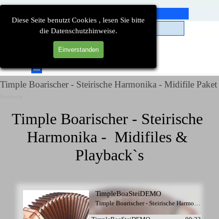
Direkt zum Seiteninhalt
Diese Seite benutzt Cookies , lesen Sie bitte
die Datenschutzhinweise.
Einverstanden
Suchen
Menü überspringen
Timple Boarischer - Steirische Harmonika - Midifile Paket
Detailseiten
Timple Boarischer - Steirische 
Harmonika -  Midifiles & 
Playback`s
TimpleBoaSteiDEMO
Timple Boarischer - Steirische Harmonika