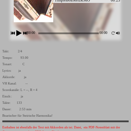
TimpleBoaSteiDEMO
00:23
00:00
00:00
Takt: 2/4
Tempo: 93.00
Tonart: C
Lyrics: ja
Akkorde: ja
VH Kanal: --
Scorekanäle: L = --, R = 4
Einzlr.: ja
Takte: 133
Dauer: 2:53 min
Boarischer für Steirische Harmonika!
Enthalten ist ebenfalls der Text mit Akkorden als txt. Datei, ein PDF-Notenblatt mit der