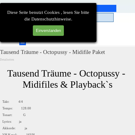
Direkt zum Seiteninhalt
Diese Seite benutzt Cookies , lesen Sie bitte
die Datenschutzhinweise.
Einverstanden
Suchen
Menü überspringen
Tausend Träume - Octopussy - Midifile Paket
Detailseiten
Tausend Träume - Octopussy - 
Midifiles & Playback`s
Takt: 4/4
Tempo: 128.00
Tonart: G
Lyrics: ja
Akkorde: ja
VH Kanal: 16VH