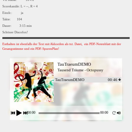
Scorekanäle: L = --, R = 4
Einzlr.: ja
Takte: 104
Dauer: 3:15 min
Schöner Discofox!
Enthalten ist ebenfalls der Text mit Akkorden als txt. Datei, ein PDF-Notenblatt mit der
Gesangsstimme und ein PDF-SpurenPlan!
TauTraeumDEMO
Tausend Träume - Octopussy
TauTraeumDEMO
00:46
00:00
00:00