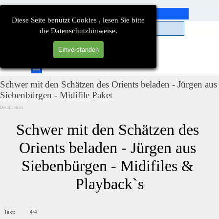
Direkt zum Seiteninhalt
Diese Seite benutzt Cookies , lesen Sie bitte
die Datenschutzhinweise.
Einverstanden
Suchen
Menü überspringen
Schwer mit den Schätzen des Orients beladen - Jürgen aus
Siebenbürgen - Midifile Paket
Detailseiten
Schwer mit den Schätzen des 
Orients beladen - Jürgen aus 
Siebenbürgen - Midifiles & 
Playback`s
Takt: 4/4