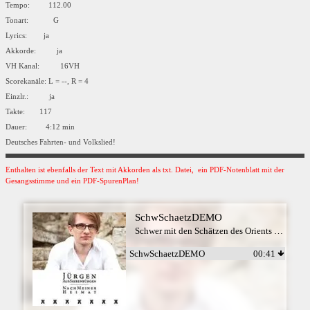
Tempo: 112.00
Tonart: G
Lyrics: ja
Akkorde: ja
VH Kanal: 16VH
Scorekanäle: L = --, R = 4
Einzlr.: ja
Takte: 117
Dauer: 4:12 min
Deutsches Fahrten- und Volkslied!
Enthalten ist ebenfalls der Text mit Akkorden als txt. Datei, ein PDF-Notenblatt mit der
Gesangsstimme und ein PDF-SpurenPlan!
SchwSchaetzDEMO
Schwer mit den Schätzen des Orients beladen - Jürgen aus Siebenbürgen
SchwSchaetzDEMO
00:41