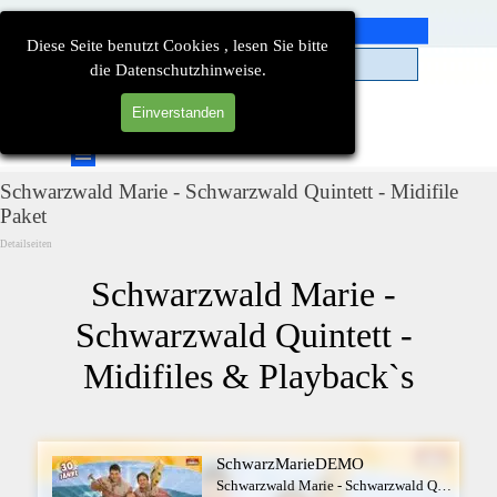
Direkt zum Seiteninhalt
Diese Seite benutzt Cookies , lesen Sie bitte
die Datenschutzhinweise.
Einverstanden
Suchen
Menü überspringen
Schwarzwald Marie - Schwarzwald Quintett - Midifile
Paket
Detailseiten
Schwarzwald Marie - 
Schwarzwald Quintett - 
Midifiles & Playback`s
SchwarzMarieDEMO
Schwarzwald Marie - Schwarzwald Quintett