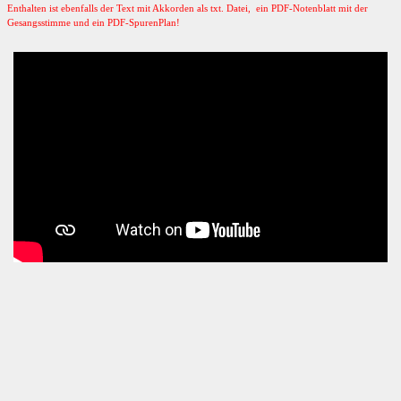
Enthalten ist ebenfalls der Text mit Akkorden als txt. Datei, ein PDF-Notenblatt mit der
Gesangsstimme und ein PDF-SpurenPlan!