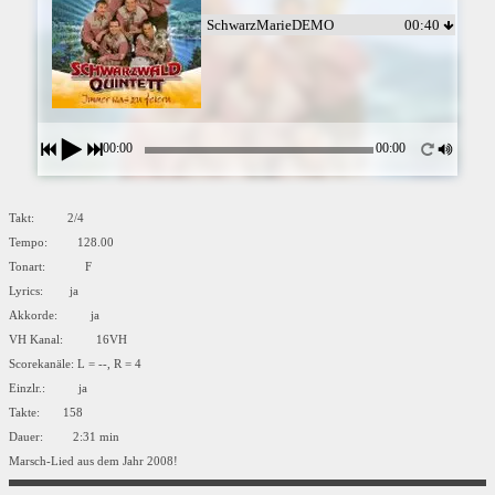
SchwarzMarieDEMO
00:40
00:00
00:00
Takt: 2/4
Tempo: 128.00
Tonart: F
Lyrics: ja
Akkorde: ja
VH Kanal: 16VH
Scorekanäle: L = --, R = 4
Einzlr.: ja
Takte: 158
Dauer: 2:31 min
Marsch-Lied aus dem Jahr 2008!