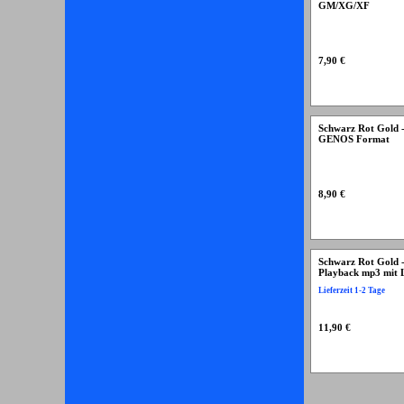
GM/XG/XF
7,90 €
Schwarz Rot Gold -
GENOS Format
8,90 €
Schwarz Rot Gold -
Playback mp3 mit L
Lieferzeit 1-2 Tage
11,90 €