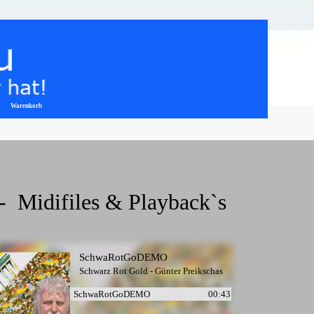
Warenkorb
▼
-  Midifiles & Playback`s
SchwaRotGoDEMO
Schwarz Rot Gold - Günter Preikschas
SchwaRotGoDEMO
00:43