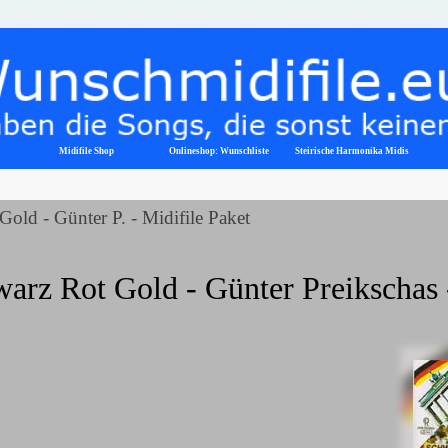
Menü überspringen
Midifile Shop
Onlineshop: Wunschliste
▼
Steirische Harmonika Midis
old - Günter P. - Midifile Paket
arz Rot Gold - Günter Preikschas 