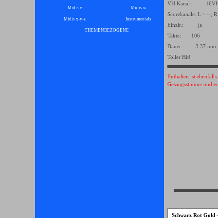
VH Kanal: 16
Midis v
Midis w
Scorekanäle: L = --, R
Midis x-y-z
Instrumentals
▼
Einzlr.: ja
THEMENBEZOGENE
▼
Takte: 106
Dauer: 3:37 min
Toller Hit!
Enthalten ist ebenfall
Gesangsstimme und ei
Schwarz Rot Gold -