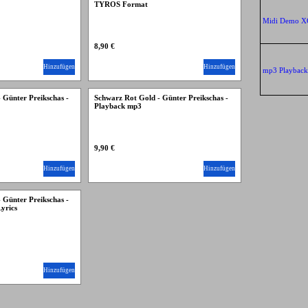
TYROS Format
Midi Demo 
8,90 €
Hinzufügen
Hinzufügen
mp3 Playbac
 Günter Preikschas -
Schwarz Rot Gold - Günter Preikschas -
Playback mp3
9,90 €
Hinzufügen
Hinzufügen
 Günter Preikschas -
yrics
Hinzufügen