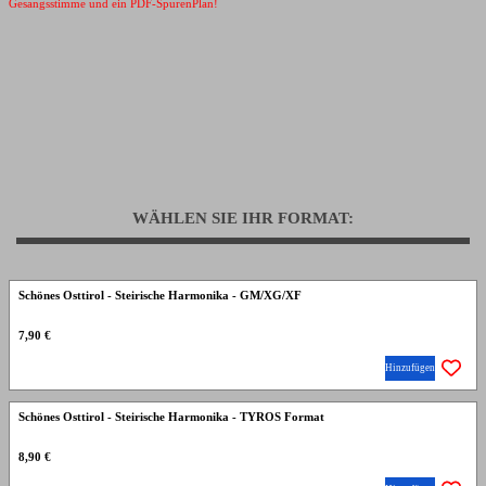
Gesangsstimme und ein PDF-SpurenPlan!
WÄHLEN SIE IHR FORMAT:
Schönes Osttirol - Steirische Harmonika - GM/XG/XF
7,90 €
Hinzufügen
Schönes Osttirol - Steirische Harmonika - TYROS Format
8,90 €