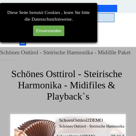
Direkt zum Seiteninhalt
Diese Seite benutzt Cookies , lesen Sie bitte
die Datenschutzhinweise.
Einverstanden
Suchen
Menü überspringen
Schönes Osttirol - Steirische Harmonika - Midifile Paket
Detailseiten
Schönes Osttirol - Steirische 
Harmonika - Midifiles & 
Playback`s
SchoenOsttirol2DEMO
Schönes Osttirol - Steirische Harmonika