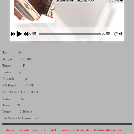
SchoenOsttirol2DEMO
00:44
00:00
00:00
Takt: 4/4
Tempo: 120.00
Tonart: F
Lyrics: ja
Akkorde: ja
VH Kanal: 16VH
Scorekanäle: L = --, R = 4
Einzlr.: ja
Takte: 91
Dauer: 2:50 min
Für Steirische Harmonika!
Enthalten ist ebenfalls der Text mit Akkorden als txt. Datei, ein PDF-Notenblatt mit der