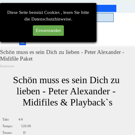
Direkt zum Seiteninhalt
Diese Seite benutzt Cookies , lesen Sie bitte
die Datenschutzhinweise.
Einverstanden
Suchen
Menü überspringen
Schön muss es sein Dich zu lieben - Peter Alexander -
Midifile Paket
Detailseiten
Schön muss es sein Dich zu 
lieben - Peter Alexander - 
Midifiles & Playback`s
Takt: 4/4
Tempo: 120.00
Tonart: D