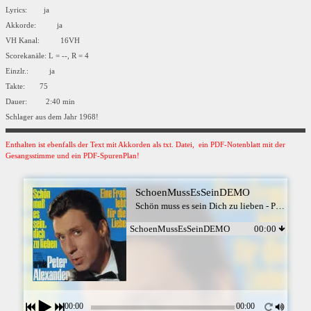
Lyrics: ja
Akkorde: ja
VH Kanal: 16VH
Scorekanäle: L = --, R = 4
Einzlr.: ja
Takte: 75
Dauer: 2:40 min
Schlager aus dem Jahr 1968!
Enthalten ist ebenfalls der Text mit Akkorden als txt. Datei, ein PDF-Notenblatt mit der
Gesangsstimme und ein PDF-SpurenPlan!
SchoenMussEsSeinDEMO
Schön muss es sein Dich zu lieben - Peter AlexanderSchön muss es sein Dich zu lieben - Peter Alexander
SchoenMussEsSeinDEMO
00:00
00:00
00:00