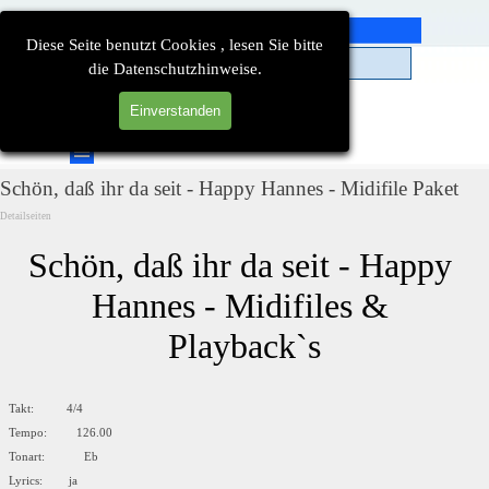
Direkt zum Seiteninhalt
Diese Seite benutzt Cookies , lesen Sie bitte
die Datenschutzhinweise.
Einverstanden
Suchen
Menü überspringen
Schön, daß ihr da seit - Happy Hannes - Midifile Paket
Detailseiten
Schön, daß ihr da seit - Happy 
Hannes - Midifiles & 
Playback`s
Takt: 4/4
Tempo: 126.00
Tonart: Eb
Lyrics: ja