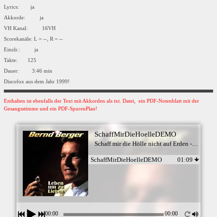
Lyrics: ja
Akkorde: ja
VH Kanal: 16VH
Scorekanäle: L = --, R = --
Einzlr.: ja
Takte: 125
Dauer: 3:46 min
Discofox aus dem Jahr 1999!
Enthalten ist ebenfalls der Text mit Akkorden als txt. Datei, ein PDF-Notenblatt mit der
Gesangsstimme und ein PDF-SpurenPlan!
SchaffMirDieHoelleDEMO
Schaff mir die Hölle nicht auf Erden - Bernd Berger
SchaffMirDieHoelleDEMO
01:09
00:00
00:00