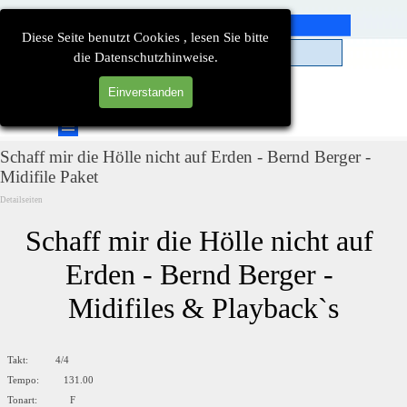
Direkt zum Seiteninhalt
Diese Seite benutzt Cookies , lesen Sie bitte
die Datenschutzhinweise.
Einverstanden
Suchen
Menü überspringen
Schaff mir die Hölle nicht auf Erden - Bernd Berger -
Midifile Paket
Detailseiten
Schaff mir die Hölle nicht auf 
Erden - Bernd Berger - 
Midifiles & Playback`s
Takt: 4/4
Tempo: 131.00
Tonart: F