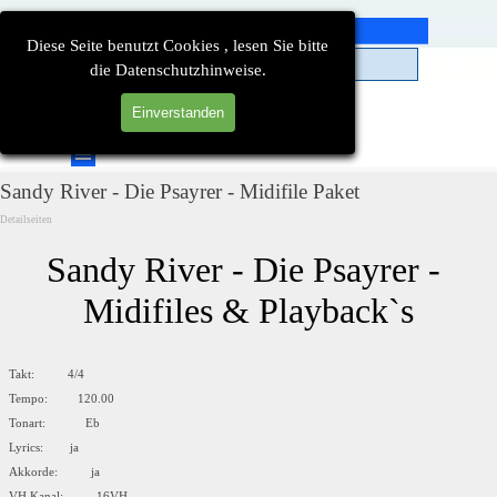
Direkt zum Seiteninhalt
Diese Seite benutzt Cookies , lesen Sie bitte
die Datenschutzhinweise.
Einverstanden
Suchen
Menü überspringen
Sandy River - Die Psayrer - Midifile Paket
Detailseiten
Sandy River - Die Psayrer - 
Midifiles & Playback`s
Takt: 4/4
Tempo: 120.00
Tonart: Eb
Lyrics: ja
Akkorde: ja
VH Kanal: 16VH