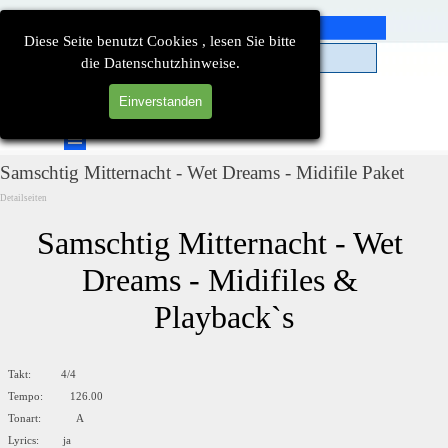
Direkt zum Seiteninhalt
Diese Seite benutzt Cookies , lesen Sie bitte
die Datenschutzhinweise.
Einverstanden
Suchen
Menü überspringen
Samschtig Mitternacht - Wet Dreams - Midifile Paket
Detailseiten
Samschtig Mitternacht - Wet 
Dreams - Midifiles & 
Playback`s
Takt: 4/4
Tempo: 126.00
Tonart: A
Lyrics: ja