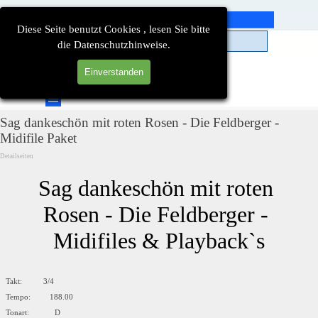
Direkt zum Seiteninhalt
Diese Seite benutzt Cookies , lesen Sie bitte
die Datenschutzhinweise.
Einverstanden
Suchen
Menü überspringen
Sag dankeschön mit roten Rosen - Die Feldberger -
Midifile Paket
Detailseiten
Sag dankeschön mit roten 
Rosen - Die Feldberger - 
Midifiles & Playback`s
Takt: 3/4
Tempo: 188.00
Tonart: D