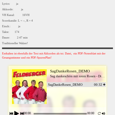
Lyrics: ja
Akkorde: ja
VH Kanal: 16VH
Scorekanäle: L = --, R = 4
Einzlr.: ja
Takte: 174
Dauer: 2:47 min
Traditioneller Walzer!
Enthalten ist ebenfalls der Text mit Akkorden als txt. Datei, ein PDF-Notenblatt mit der
Gesangsstimme und ein PDF-SpurenPlan!
SagDankeRosen_DEMO
Sag dankeschön mit roten Rosen - Die Feldberger
SagDankeRosen_DEMO
00:32
00:00
00:00