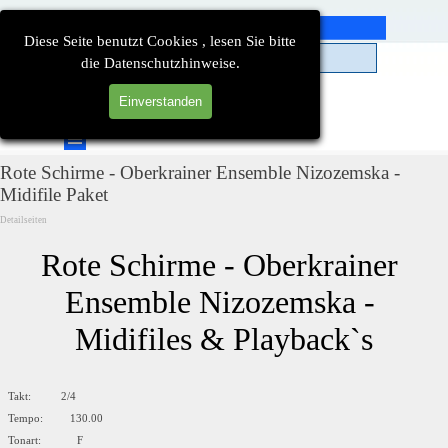
Direkt zum Seiteninhalt
Diese Seite benutzt Cookies , lesen Sie bitte
die Datenschutzhinweise.
Einverstanden
Suchen
Menü überspringen
Rote Schirme - Oberkrainer Ensemble Nizozemska -
Midifile Paket
Detailseiten
Rote Schirme - Oberkrainer 
Ensemble Nizozemska - 
Midifiles & Playback`s
Takt: 2/4
Tempo: 130.00
Tonart: F