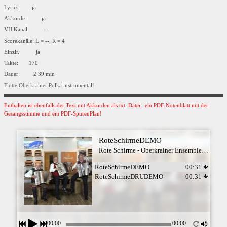
Lyrics: ja
Akkorde: ja
VH Kanal: --
Scorekanäle: L = --, R = 4
Einzlr.: ja
Takte: 170
Dauer: 2:39 min
Flotte Oberkrainer Polka instrumental!
Enthalten ist ebenfalls der Text mit Akkorden als txt. Datei, ein PDF-Notenblatt mit der
Gesangsstimme und ein PDF-SpurenPlan!
RoteSchirmeDEMO
Rote Schirme - Oberkrainer Ensemble Nizozemska
RoteSchirmeDEMO
00:31
RoteSchirmeDRUDEMO
00:31
00:00
00:00