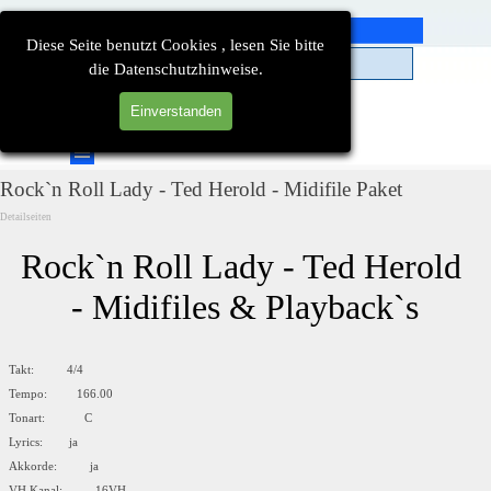
Direkt zum Seiteninhalt
Diese Seite benutzt Cookies , lesen Sie bitte
die Datenschutzhinweise.
Einverstanden
Suchen
Menü überspringen
Rock`n Roll Lady - Ted Herold - Midifile Paket
Detailseiten
Rock`n Roll Lady - Ted Herold 
- Midifiles & Playback`s
Takt: 4/4
Tempo: 166.00
Tonart: C
Lyrics: ja
Akkorde: ja
VH Kanal: 16VH