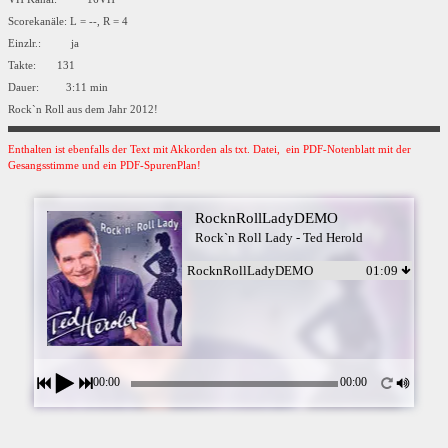
Scorekanäle: L = --, R = 4
Einzlr.: ja
Takte: 131
Dauer: 3:11 min
Rock`n Roll aus dem Jahr 2012!
Enthalten ist ebenfalls der Text mit Akkorden als txt. Datei, ein PDF-Notenblatt mit der
Gesangsstimme und ein PDF-SpurenPlan!
RocknRollLadyDEMO
Rock`n Roll Lady - Ted Herold
RocknRollLadyDEMO
01:09
00:00
00:00