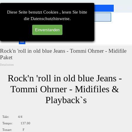
Direkt zum Seiteninhalt
Diese Seite benutzt Cookies , lesen Sie bitte
die Datenschutzhinweise.
Einverstanden
Suchen
Menü überspringen
Rock'n 'roll in old blue Jeans - Tommi Ohrner - Midifile
Paket
Detailseiten
Rock'n 'roll in old blue Jeans - 
Tommi Ohrner - Midifiles & 
Playback`s
Takt: 4/4
Tempo: 137.00
Tonart: F