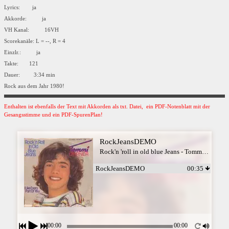
Lyrics: ja
Akkorde: ja
VH Kanal: 16VH
Scorekanäle: L = --, R = 4
Einzlr.: ja
Takte: 121
Dauer: 3:34 min
Rock aus dem Jahr 1980!
Enthalten ist ebenfalls der Text mit Akkorden als txt. Datei, ein PDF-Notenblatt mit der
Gesangsstimme und ein PDF-SpurenPlan!
RockJeansDEMO
Rock'n 'roll in old blue Jeans - Tommi Ohrner
RockJeansDEMO
00:35
00:00
00:00