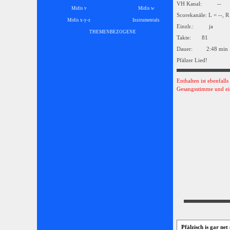
VH Kanal: --
Midis v
Midis w
Scorekanäle: L = --, R
Midis x-y-z
Instrumentals
▼
Einzlr.: ja
THEMENBEZOGENE
▼
Takte: 81
Dauer: 2:48 min
Pfälzer Lied!
Enthalten ist ebenfall
Gesangsstimme und ei
Pfälzisch is gar net