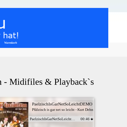
Warenkorb
▼
hn - Midifiles & Playback`s
PaelzischIsGarNetSoLeichtDEMO
Pfälzisch is gar net so leicht - Kurt Dehn
PaelzischIsGarNetSoLeichtDEMO
00:46