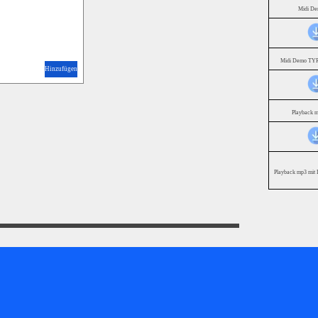
Midi D
Midi Demo TYR
Hinzufügen
Playback 
Playback mp3 mit 