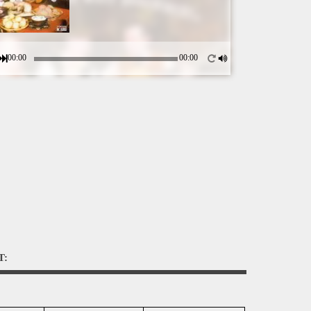
00:00
00:00
T: