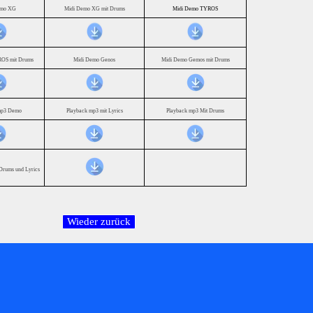
emo XG
Midi Demo XG mit Drums
Midi Demo TYROS
OS mit Drums
Midi Demo Genos
Midi Demo Gemos mit Drums
mp3 Demo
Playback mp3 mit Lyrics
Playback mp3 Mit Drums
Drums und Lyrics