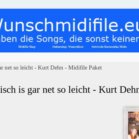
Menü überspringen
Midifile Shop
Onlineshop: Wunschliste
▼
Steirische Harmonika Midis
ar net so leicht - Kurt Dehn - Midifile Paket
isch is gar net so leicht - Kurt De