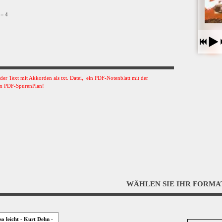
 = 4
s der Text mit Akkorden als txt. Datei, ein PDF-Notenblatt mit der
n PDF-SpurenPlan!
WÄHLEN SIE IHR FORMA
 so leicht - Kurt Dehn -