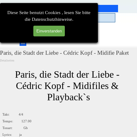
Direkt zum Seiteninhalt
Diese Seite benutzt Cookies , lesen Sie bitte
die Datenschutzhinweise.
Einverstanden
Suchen
Menü überspringen
Paris, die Stadt der Liebe - Cédric Kopf - Midifie Paket
Detailseiten
Paris, die Stadt der Liebe - 
Cédric Kopf - Midifiles & 
Playback`s
Takt: 4/4
Tempo: 127.00
Tonart: Gb
Lyrics: ja