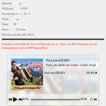
Akkorde: ja
VH Kanal: 16VH
Scorekanäle: L = --, R = 4
Einzlr.: ja
Takte: 96
Dauer: 3:02 min
Discofox aus dem Jahr 2025!
Enthalten ist ebenfalls der Text mit Akkorden als txt. Datei, ein PDF-Notenblatt mit der
Gesangsstimme und ein PDF-SpurenPlan!
ParLiebeDEMO
Paris, die Stadt der Liebe - Cédric Kopf
ParLiebeDEMO
00:49
00:00
00:00