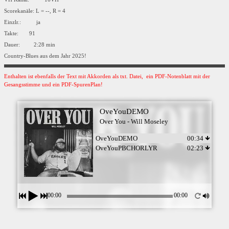
Scorekanäle: L = --, R = 4
Einzlr.: ja
Takte: 91
Dauer: 2:28 min
Country-Blues aus dem Jahr 2025!
Enthalten ist ebenfalls der Text mit Akkorden als txt. Datei, ein PDF-Notenblatt mit der
Gesangsstimme und ein PDF-SpurenPlan!
OveYouDEMO
Over You - Will Moseley
OveYouDEMO
00:34
OveYouPBCHORLYR
02:23
00:00
00:00