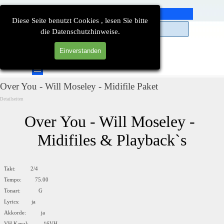
Direkt zum Seiteninhalt
Diese Seite benutzt Cookies , lesen Sie bitte
die Datenschutzhinweise.
Einverstanden
Suchen
Menü überspringen
Over You - Will Moseley - Midifile Paket
Detailseiten
Over You - Will Moseley - 
Midifiles & Playback`s
Takt: 2/4
Tempo: 75.00
Tonart: G
Lyrics: ja
Akkorde: ja
VH Kanal: 16VH