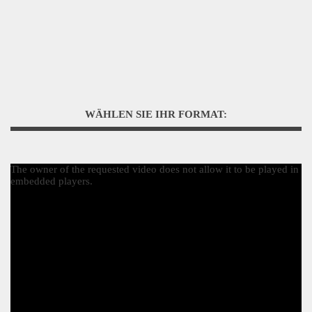
WÄHLEN SIE IHR FORMAT:
The owner of the requested video does not allow it to be played in
embedded players.