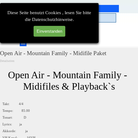
Direkt zum Seiteninhalt
Diese Seite benutzt Cookies , lesen Sie bitte
die Datenschutzhinweise.
Einverstanden
Suchen
Menü überspringen
Open Air - Mountain Family - Midifile Paket
Detailseiten
Open Air - Mountain Family - 
Midifiles & Playback`s
Takt: 4/4
Tempo: 85.00
Tonart: D
Lyrics: ja
Akkorde: ja
VH Kanal: 16VH