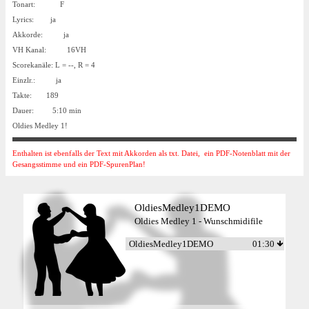
Tonart: F
Lyrics: ja
Akkorde: ja
VH Kanal: 16VH
Scorekanäle: L = --, R = 4
Einzlr.: ja
Takte: 189
Dauer: 5:10 min
Oldies Medley 1!
Enthalten ist ebenfalls der Text mit Akkorden als txt. Datei, ein PDF-Notenblatt mit der
Gesangsstimme und ein PDF-SpurenPlan!
OldiesMedley1DEMO
Oldies Medley 1 - Wunschmidifile
OldiesMedley1DEMO
01:30