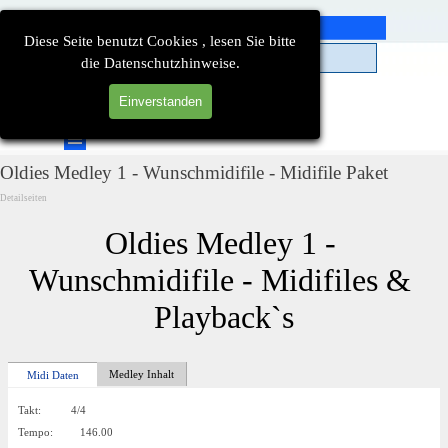
Direkt zum Seiteninhalt
Diese Seite benutzt Cookies , lesen Sie bitte
die Datenschutzhinweise.
Einverstanden
Suchen
Menü überspringen
Oldies Medley 1 - Wunschmidifile - Midifile Paket
Detailseiten
Oldies Medley 1 - 
Wunschmidifile - Midifiles & 
Playback`s
Medley Inhalt
Midi Daten
Takt: 4/4
Tempo: 146.00