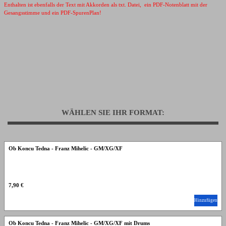
Enthalten ist ebenfalls der Text mit Akkorden als txt. Datei, ein PDF-Notenblatt mit der
Gesangsstimme und ein PDF-SpurenPlan!
WÄHLEN SIE IHR FORMAT:
Ob Koncu Tedna - Franz Mihelic - GM/XG/XF
7,90 €
Hinzufügen
Ob Koncu Tedna - Franz Mihelic - GM/XG/XF mit Drums