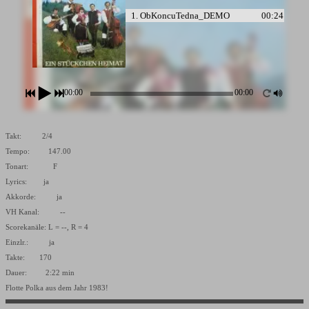
1. ObKoncuTedna_DEMO
00:24
2. ObKoncuTednaDRU_DEMO
00:24
00:00
00:00
Takt: 2/4
Tempo: 147.00
Tonart: F
Lyrics: ja
Akkorde: ja
VH Kanal: --
Scorekanäle: L = --, R = 4
Einzlr.: ja
Takte: 170
Dauer: 2:22 min
Flotte Polka aus dem Jahr 1983!