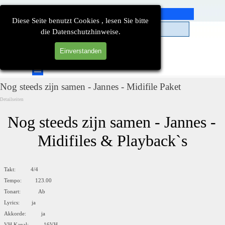
Direkt zum Seiteninhalt
Diese Seite benutzt Cookies , lesen Sie bitte
die Datenschutzhinweise.
Einverstanden
Suchen
Menü überspringen
Nog steeds zijn samen - Jannes - Midifile Paket
Detailseiten
Nog steeds zijn samen - Jannes - 
Midifiles & Playback`s
Takt: 4/4
Tempo: 123.00
Tonart: Ab
Lyrics: ja
Akkorde: ja
VH Kanal: 16VH