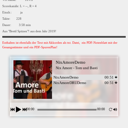
Scorekanäle: L = --, R = 4
Einzlr.: ja
Takte: 228
Dauer: 3:58 min
Aus "Brettl Spitzen"! aus dem Jahr 2019!
Enthalten ist ebenfalls der Text mit Akkorden als txt. Datei, ein PDF-Notenblatt mit der
Gesangsstimme und ein PDF-SpurenPlan!
NixAmoreDemo
Nix Amore - Tom und Basti
NixAmoreDemo
00:51
NixAmoreDRUDemo
00:51
00:00
00:00