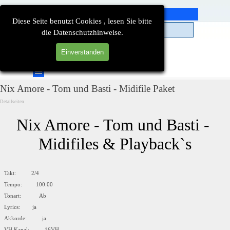
Direkt zum Seiteninhalt
Diese Seite benutzt Cookies , lesen Sie bitte
die Datenschutzhinweise.
Einverstanden
Suchen
Menü überspringen
Nix Amore - Tom und Basti - Midifile Paket
Detailseiten
Nix Amore - Tom und Basti - 
Midifiles & Playback`s
Takt: 2/4
Tempo: 100.00
Tonart: Ab
Lyrics: ja
Akkorde: ja
VH Kanal: 16VH