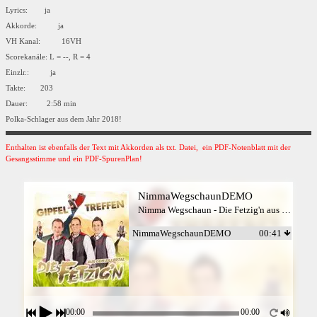
Lyrics: ja
Akkorde: ja
VH Kanal: 16VH
Scorekanäle: L = --, R = 4
Einzlr.: ja
Takte: 203
Dauer: 2:58 min
Polka-Schlager aus dem Jahr 2018!
Enthalten ist ebenfalls der Text mit Akkorden als txt. Datei, ein PDF-Notenblatt mit der
Gesangsstimme und ein PDF-SpurenPlan!
NimmaWegschaunDEMO
Nimma Wegschaun - Die Fetzig'n aus dem Zillertal
NimmaWegschaunDEMO
00:41
00:00
00:00