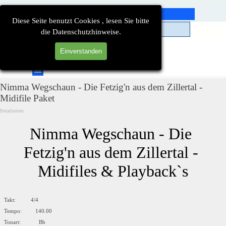
Direkt zum Seiteninhalt
Diese Seite benutzt Cookies , lesen Sie bitte
die Datenschutzhinweise.
Einverstanden
Suchen
Menü überspringen
Nimma Wegschaun - Die Fetzig'n aus dem Zillertal -
Midifile Paket
Detailseiten
Nimma Wegschaun - Die 
Fetzig'n aus dem Zillertal - 
Midifiles & Playback`s
Takt: 4/4
Tempo: 140.00
Tonart: Bb