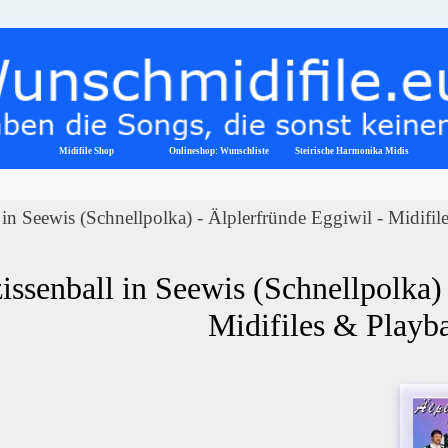
Menü überspringen
Midifile Shop
Onlineshop: Wunschliste
▼
Steirische Harmonika Midis
 in Seewis (Schnellpolka) - Älplerfründe Eggiwil - Midifil
issenball in Seewis (Schnellpolka) 
Midifiles & Playb