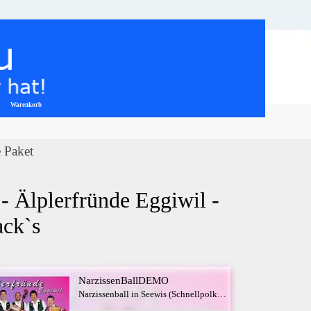
Warenkorb
▼
e Paket
- Älplerfründe Eggiwil - 
ack`s
NarzissenBallDEMO
Narzissenball in Seewis (Schnellpolka) - Älplerfründe Eggiwil