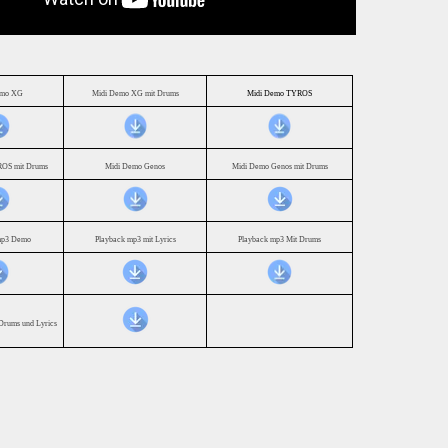
emo XG
Midi Demo XG mit Drums
Midi Demo TYROS
OS mit Drums
Midi Demo Genos
Midi Demo Genos mit Drums
mp3 Demo
Playback mp3 mit Lyrics
Playback mp3 Mit Drums
Drums und Lyrics