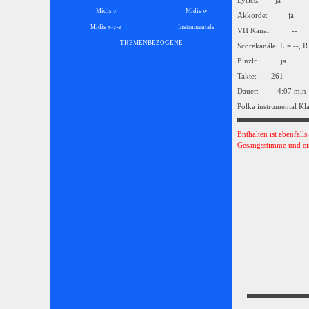
Lyrics: ja
Midis v
Midis w
Akkorde: ja
Midis x-y-z
Instrumentals
▼
VH Kanal: --
THEMENBEZOGENE
▼
Scorekanäle: L = --, R
Einzlr.: ja
Takte: 261
Dauer: 4:07 min
Polka instrumental Kl
Enthalten ist ebenfall
Gesangsstimme und ei