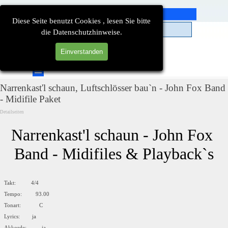
Direkt zum Seiteninhalt
Diese Seite benutzt Cookies , lesen Sie bitte
die Datenschutzhinweise.
Einverstanden
Suchen
Menü überspringen
Narrenkast'l schaun, Luftschlösser bau`n - John Fox Band
- Midifile Paket
Detailseiten
Narrenkast'l schaun - John Fox 
Band - Midifiles & Playback`s
Takt: 4/4
Tempo: 93.00
Tonart: C
Lyrics: ja
Akkorde: ja