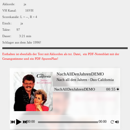
Akkorde: ja
VH Kanal: 16VH
Scorekanäle: L = --, R = 4
Einzlr.: ja
Takte: 97
Dauer: 3:21 min
Schlager aus dem Jahr 1996!
Enthalten ist ebenfalls der Text mit Akkorden als txt. Datei, ein PDF-Notenblatt mit der
Gesangsstimme und ein PDF-SpurenPlan!
NachAllDenJahrenDEMO
Nach all den Jahren - Duo California
NachAllDenJahrenDEMO
00:55
00:00
00:00