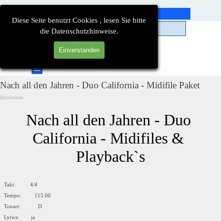
Direkt zum Seiteninhalt
Diese Seite benutzt Cookies , lesen Sie bitte
die Datenschutzhinweise.
Einverstanden
Suchen
Menü überspringen
Nach all den Jahren - Duo California - Midifile Paket
Detailseiten
Nach all den Jahren - Duo 
California - Midifiles & 
Playback`s
Takt: 4/4
Tempo: 115.00
Tonart: D
Lyrics: ja