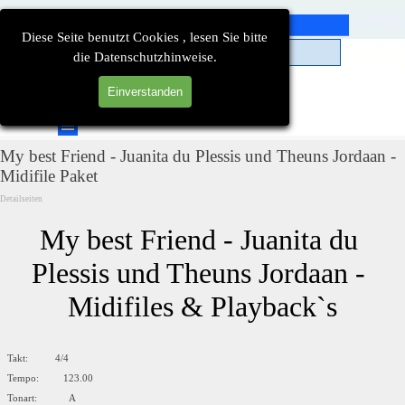
Direkt zum Seiteninhalt
Diese Seite benutzt Cookies , lesen Sie bitte
die Datenschutzhinweise.
Einverstanden
Suchen
Menü überspringen
My best Friend - Juanita du Plessis und Theuns Jordaan -
Midifile Paket
Detailseiten
My best Friend - Juanita du 
Plessis und Theuns Jordaan - 
Midifiles & Playback`s
Takt: 4/4
Tempo: 123.00
Tonart: A