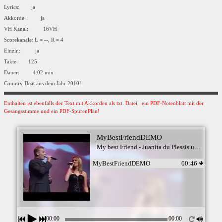
Lyrics: ja
Akkorde: ja
VH Kanal: 16VH
Scorekanäle: L = --, R = 4
Einzlr.: ja
Takte: 125
Dauer: 4:02 min
Country-Beat aus dem Jahr 2010!
Enthalten ist ebenfalls der Text mit Akkorden als txt. Datei, ein PDF-Notenblatt mit der
Gesangsstimme und ein PDF-SpurenPlan!
MyBestFriendDEMO
My best Friend - Juanita du Plessis und Theuns Jordaan
MyBestFriendDEMO
00:46
00:00
00:00