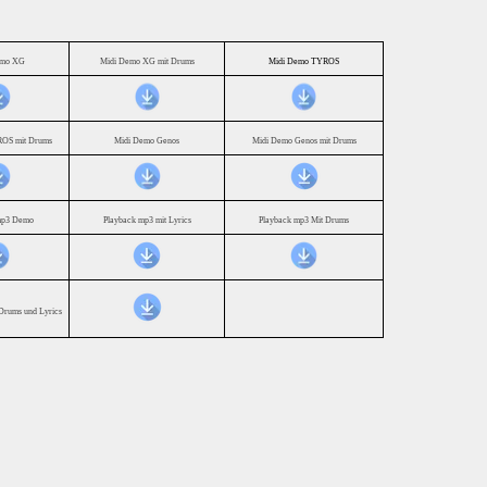
emo XG
Midi Demo XG mit Drums
Midi Demo TYROS
OS mit Drums
Midi Demo Genos
Midi Demo Genos mit Drums
mp3 Demo
Playback mp3 mit Lyrics
Playback mp3 Mit Drums
Drums und Lyrics