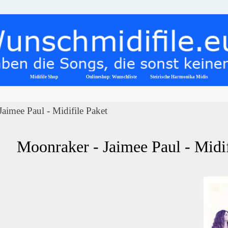
Menü überspringen
Midifile Shop
Onlineshop: Wunschliste
▼
Steirische Harmonika Midis
aimee Paul - Midifile Paket
Moonraker - Jaimee Paul - Midi