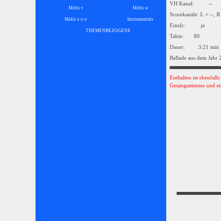
VH Kanal: --
Midis v
Midis w
Scorekanäle: L = --, R
Midis x-y-z
Instrumentals
▼
Einzlr.: ja
THEMENBEZOGENE
▼
Takte: 80
Dauer: 3:21 min
Ballade aus dem Jahr 
Enthalten ist ebenfall
Gesangsstimme und ei